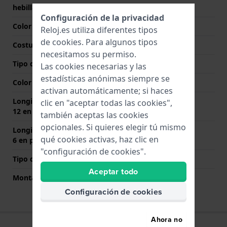
hebilla
Configuración de la privacidad
Color de correa
Marrón
Reloj.es utiliza diferentes tipos
de
cookies
. Para algunos tipos
Costura de color
Marrón
necesitamos su permiso.
Tipo de cierre
Ninguno
Las cookies necesarias y las
estadísticas anónimas siempre se
Color del cierre
N/A
activan automáticamente; si haces
Longitud de la correa a las
80 mm
clic en "aceptar todas las cookies",
12 en punto (mm)
también aceptas las cookies
opcionales. Si quieres elegir tú mismo
Longitud de la correa a las
120 mm
qué cookies activas, haz clic en
6 en punto (mm)
"configuración de cookies".
Tipo de montaje
Pasadores de resorte
Aceptar todo
Montaje Recto
Si
Configuración de cookies
Ahora no