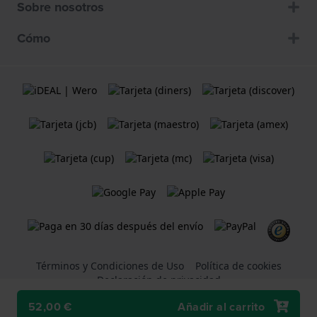
Sobre nosotros
Cómo
Términos y Condiciones de Uso
Política de cookies
Declaración de privacidad
52,00 €
Añadir al carrito
Una tienda web
Holland Watch Group B.V.