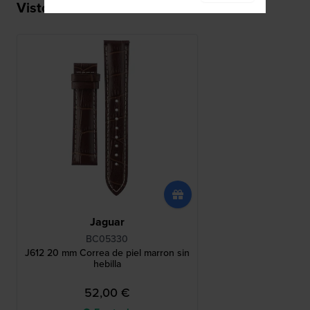
Visto recientemente
Jaguar
BC05330
J612 20 mm Correa de piel marron sin
hebilla
52,00 €