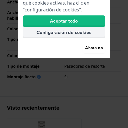
Ancho de las asas
22 mm
qué cookies activas, haz clic en
"configuración de cookies".
Ancho de correa en la
20 mm
hebilla
Aceptar todo
Color de correa
Plateado
Configuración de cookies
Tipo de cierre
Cierre desplegable con
botones pulsadores
Ahora no
Color del cierre
Plateado
Tipo de montaje
Pasadores de resorte
Montaje Recto
Si
Visto recientemente