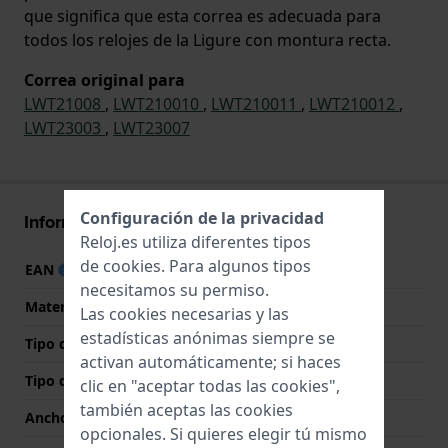
que significa que esta correa es adecuada para
todos los relojes de la Ligure con montura recta.
Correa original para
LWT21008
,
LWT210010
,
LWT210011
,
LWT210012
,
LWT23003
,
LWT23007
Configuración de la privacidad
Información Correa
Reloj.es utiliza diferentes tipos
de
cookies
. Para algunos tipos
EAN
9507588294377
necesitamos su permiso.
Material correa
Acero inoxidable
Las cookies necesarias y las
estadísticas anónimas siempre se
Tipo de material
activan automáticamente; si haces
Tipo de correa
Pulsera de eslabones
clic en "aceptar todas las cookies",
también aceptas las cookies
Ancho de correa
22 mm
opcionales. Si quieres elegir tú mismo