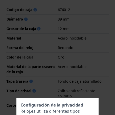
Codigo de caja
676012
Diámetro
39 mm
Grosor de la caja
12 mm
Material
Acero inoxidable
Forma del reloj
Redondo
Color de la caja
Oro
Material de la parte trasera
Acero inoxidable
de la caja
Tapa trasera
Fondo de caja atornillado
Tipo de cristal
Zafiro antirreflectante
solitario
Configuración de la privacidad
Corona
Corona tipo pull
Reloj.es utiliza diferentes tipos