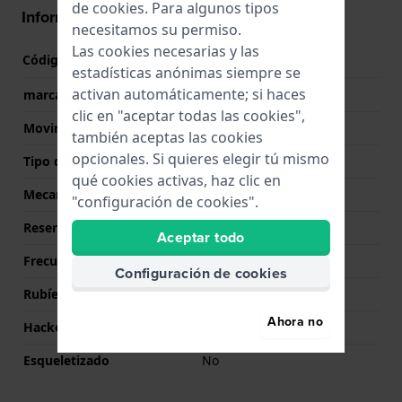
de
cookies
. Para algunos tipos
Información del movimiento
necesitamos su permiso.
Las cookies necesarias y las
Código de Movimiento
R26
(
Ver especificaciones
)
estadísticas anónimas siempre se
activan automáticamente; si haces
marca del movimiento
LIP
clic en "aceptar todas las cookies",
Movimiento suizo
No
también aceptas las cookies
opcionales. Si quieres elegir tú mismo
Tipo de pantalla
analógico
qué cookies activas, haz clic en
Mecanismo
Mecánico Automático
"configuración de cookies".
Reserva de poder
42
Aceptar todo
Frecuencia
21600
Configuración de cookies
Rubíes
21
Ahora no
Hackeable
Si
Esqueletizado
No