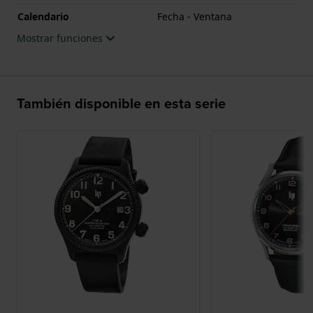
reloj viene con 3 años de garantía.
Calendario
Fecha - Ventana
.
Mostrar funciones
También disponible en esta serie