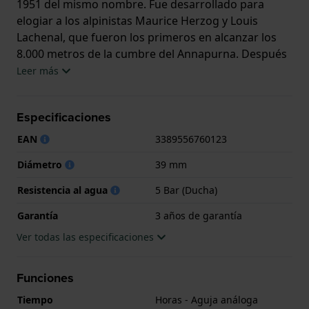
1951 del mismo nombre. Fue desarrollado para
elogiar a los alpinistas Maurice Herzog y Louis
Lachenal, que fueron los primeros en alcanzar los
8.000 metros de la cumbre del Annapurna. Después
de que Sir Edmund Hillary conquistara el Everest, el
Leer más
reloj pasó a llamarse Himalaya. Hoy en día, el reloj
Annapurna recupera su nombre y su estatus con la
Especificaciones
incorporación del movimiento R26 patentado por
LIP, en honor a la edad de oro de LIP y del reloj
EAN
3389556760123
mecánico francés.
Diámetro
39 mm
Este reloj marca LIP tiene una caja de Inox con un
Resistencia al agua
5 Bar (Ducha)
diámetro de 39 mm y cuenta con una correa de piel.
Dentro de la caja se encuentra un mecanismo de LIP
Garantía
3 años de garantía
de alta calidad el cual esta protegido por un cristal
Ver todas las especificaciones
Zafiro antirreflectante solitario.
Funciones
El reloj es resistente al agua hasta 5 ATM. Esto
significa que el reloj es adecuado para la ducha. El
Tiempo
Horas - Aguja análoga