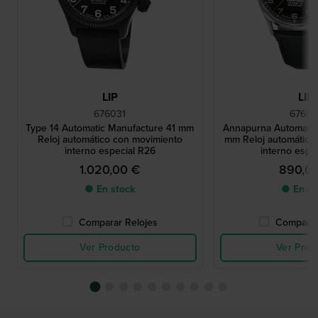
LIP
LIP
676031
67601
Type 14 Automatic Manufacture 41 mm
Annapurna Automatic
Reloj automático con movimiento
mm Reloj automático
interno especial R26
interno espe
1.020,00 €
890,0
● En stock
● En st
Comparar Relojes
Comparar
Ver Producto
Ver Prod