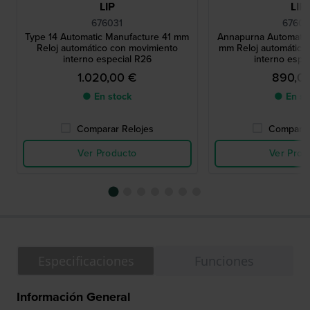
LIP
LIP
676031
67601
Type 14 Automatic Manufacture 41 mm
Annapurna Automatic
Reloj automático con movimiento
mm Reloj automático
interno especial R26
interno espe
1.020,00 €
890,0
● En stock
● En st
Comparar Relojes
Comparar
Ver Producto
Ver Prod
Especificaciones
Funciones
Información General