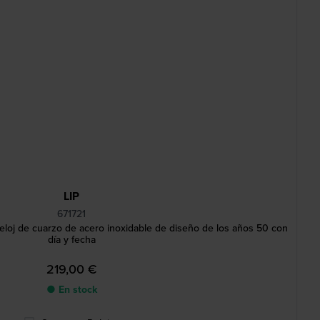
LIP
671721
loj de cuarzo de acero inoxidable de diseño de los años 50 con
día y fecha
219,00 €
● En stock