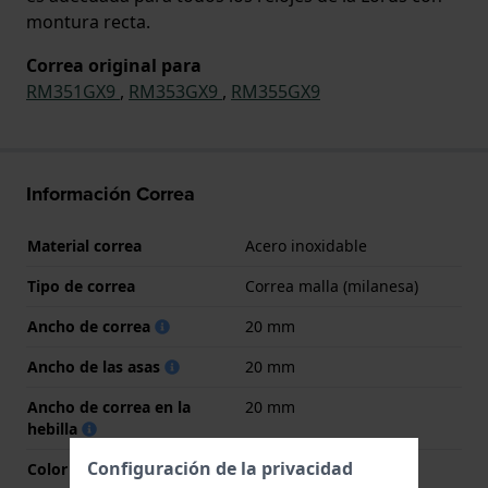
montura recta.
Correa original para
RM351GX9
,
RM353GX9
,
RM355GX9
Información Correa
Material correa
Acero inoxidable
Tipo de correa
Correa malla (milanesa)
Ancho de correa
20 mm
Ancho de las asas
20 mm
Ancho de correa en la
20 mm
hebilla
Configuración de la privacidad
Color de correa
Plateado