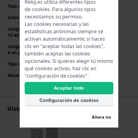
Reloj.es utiliza diferentes tipos
Tipo de cierre
Cierre milanés
de
cookies
. Para algunos tipos
necesitamos su permiso.
Color del cierre
Plateado
Las cookies necesarias y las
Longitud de la correa a las
70 mm
estadísticas anónimas siempre se
12 en punto (mm)
activan automáticamente; si haces
clic en "aceptar todas las cookies",
Longitud de la correa a las
110 mm
6 en punto (mm)
también aceptas las cookies
opcionales. Si quieres elegir tú mismo
Tipo de montaje
Pasadores de resorte
qué cookies activas, haz clic en
Montaje Recto
Si
"configuración de cookies".
Aceptar todo
Configuración de cookies
Visto recientemente
Ahora no