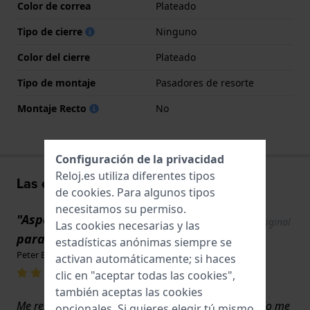
Color de correa
Plateado
Tipo de cierre
Ninguno
Color del cierre
Plateado
Tipo de montaje
Pasadores de resorte
Montaje Recto
No
Configuración de la privacidad
Reloj.es utiliza diferentes tipos
Las experiencias de los usuarios
de
cookies
. Para algunos tipos
necesitamos su permiso.
"Aspecto elegante, muy agradable -
Show original
Las cookies necesarias y las
text
para mí."
estadísticas anónimas siempre se
Peter Bartos · 22 de noviembre de 2024
activan automáticamente; si haces
clic en "aceptar todas las cookies",
también aceptas las cookies
Me resultó fácil colocar la nueva correa, pero cuando me
opcionales. Si quieres elegir tú mismo