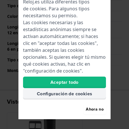
Reloj.es utiliza diferentes tipos
Tipo de cierre
Hebilla
de
cookies
. Para algunos tipos
necesitamos su permiso.
Color del cierre
Negro
Las cookies necesarias y las
Longitud de la correa a las
80 mm
estadísticas anónimas siempre se
12 en punto (mm)
activan automáticamente; si haces
clic en "aceptar todas las cookies",
Longitud de la correa a las
120 mm
6 en punto (mm)
también aceptas las cookies
opcionales. Si quieres elegir tú mismo
Tipo de montaje
Pasadores de resorte
qué cookies activas, haz clic en
Montaje Recto
Si
"configuración de cookies".
Aceptar todo
Configuración de cookies
Visto recientemente
Ahora no