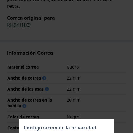
recta.
Correa original para
RH941HX9
Información Correa
Material correa
Cuero
Ancho de correa
22 mm
Ancho de las asas
22 mm
Ancho de correa en la
20 mm
hebilla
Color de correa
Negro
Configuración de la privacidad
Costura de color
Blanco