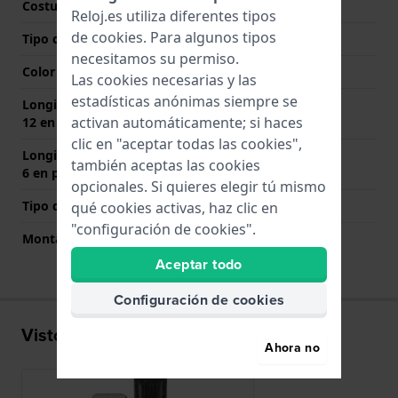
Costura de color
Negro
Reloj.es utiliza diferentes tipos
de
cookies
. Para algunos tipos
Tipo de cierre
Hebilla
necesitamos su permiso.
Color del cierre
Plateado
Las cookies necesarias y las
estadísticas anónimas siempre se
Longitud de la correa a las
80 mm
activan automáticamente; si haces
12 en punto (mm)
clic en "aceptar todas las cookies",
Longitud de la correa a las
120 mm
también aceptas las cookies
6 en punto (mm)
opcionales. Si quieres elegir tú mismo
Tipo de montaje
Pasadores de resorte
qué cookies activas, haz clic en
"configuración de cookies".
Montaje Recto
Si
Aceptar todo
Configuración de cookies
Visto recientemente
Ahora no