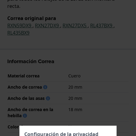
recta.
Correa original para
RXN59DX9
,
RXN27DX9
,
RXN27DX5
,
RL437BX9
,
RL435BX9
Información Correa
Material correa
Cuero
Ancho de correa
20 mm
Ancho de las asas
20 mm
Ancho de correa en la
18 mm
hebilla
Color de correa
Negro
Configuración de la privacidad