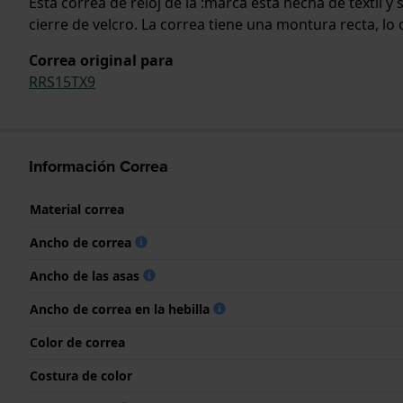
Esta correa de reloj de la :marca está hecha de textil 
cierre de velcro. La correa tiene una montura recta, lo
Correa original para
RRS15TX9
Información Correa
Material correa
Ancho de correa
Ancho de las asas
Ancho de correa en la hebilla
Color de correa
Costura de color