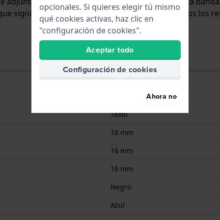
y se adjunta al reloj mediante pasadores de resorte. La ban
opcionales. Si quieres elegir tú mismo
 que significa que esta correa es adecuada para todos los re
qué cookies activas, haz clic en
"configuración de cookies".
Aceptar todo
Configuración de cookies
Ahora no
Textil
16 mm
16 mm
16 mm
Negro
Azul