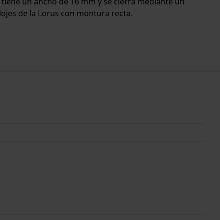
da tiene un ancho de 16 mm y se cierra mediante un
lojes de la Lorus con montura recta.