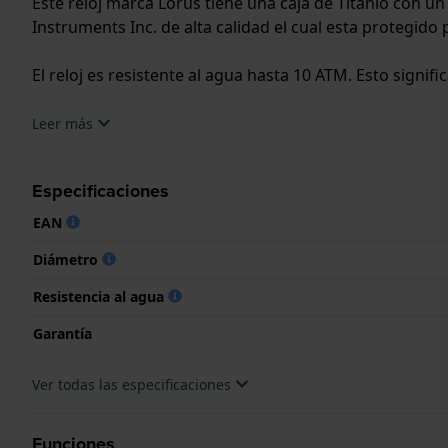
Este reloj marca Lorus tiene una caja de Titanio con 
Instruments Inc. de alta calidad el cual esta protegido p
El reloj es resistente al agua hasta 10 ATM. Esto signifi
.
Leer más
Especificaciones
EAN
Diámetro
Resistencia al agua
Garantía
Ver todas las especificaciones
Funciones