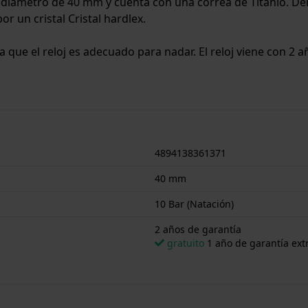
un diámetro de 40 mm y cuenta con una correa de Titanio. D
or un cristal Cristal hardlex.
ca que el reloj es adecuado para nadar. El reloj viene con 2 
4894138361371
40 mm
10 Bar (Natación)
2 años de garantía
gratuito
1 año de garantía extr