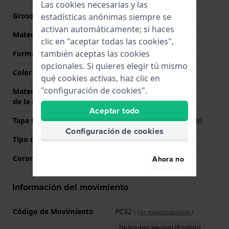
Las cookies necesarias y las
Grosor de la caja
10.2 mm
estadísticas anónimas siempre se
activan automáticamente; si haces
Material
Titanio
clic en "aceptar todas las cookies",
también aceptas las cookies
Forma del reloj
Redondo
opcionales. Si quieres elegir tú mismo
Color de la caja
Plateado
qué cookies activas, haz clic en
"configuración de cookies".
Material de la parte trasera
Titanio
de la caja
Aceptar todo
Tapa trasera
Fondo de caja atornillado
Configuración de cookies
Tipo de cristal
Cristal hardlex
Corona
Corona tipo pull
Ahora no
Información del movimiento
Código de Movimiento
PC32
(
Ver especificaciones
)
Descargar manual (English)