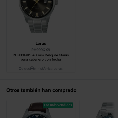
Lorus
RH999QX9
RH999QX9 40 mm Reloj de titanio
para caballero con fecha
ColecciĂłn histĂłrica Lorus
Otros también han comprado
Los más vendidos