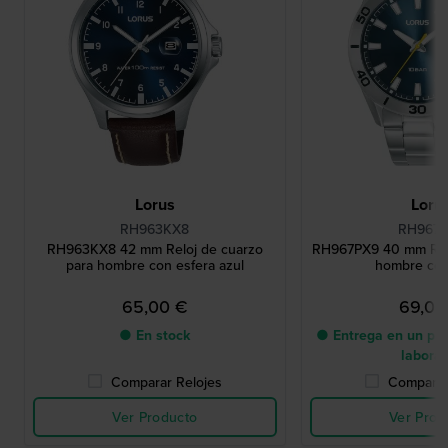
Lorus
Loru
RH963KX8
RH967
RH963KX8 42 mm Reloj de cuarzo
RH967PX9 40 mm Relo
para hombre con esfera azul
hombre con
65,00 €
69,00
● En stock
● Entrega en un pla
labora
Comparar Relojes
Comparar
Ver Producto
Ver Prod