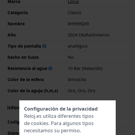
Marca
Lorus
Categoría
Classic
Nombre
RH999QX9
Año
2024 Otoño/Invierno
Tipo de pantalla
analógico
hecho en Suiza
No
Resistencia al agua
10 Bar (Natación)
Color de la esfera
Antracito
Color de la aguja (h,m,s)
Oro, Oro, Oro
información de la caja
Configuración de la privacidad
Reloj.es utiliza diferentes tipos
Codigo de caja
PC32-X228
de
cookies
. Para algunos tipos
necesitamos su permiso.
Diámetro
40 mm