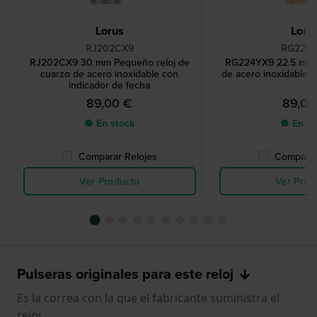
Lorus
Loru
RJ202CX9
RG224
RJ202CX9 30 mm Pequeño reloj de
RG224YX9 22.5 mm R
cuarzo de acero inoxidable con
de acero inoxidable e
indicador de fecha
89,00 €
89,00
● En stock
● En st
Comparar Relojes
Comparar
Ver Producto
Ver Prod
Pulseras originales para este reloj
Es la correa con la que el fabricante suministra el
reloj.