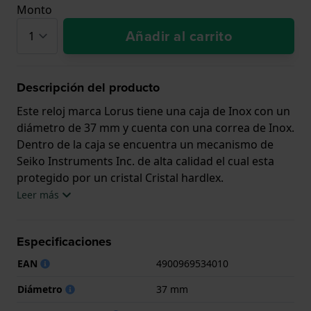
Monto
Añadir al carrito
Descripción del producto
Este reloj marca Lorus tiene una caja de Inox con un
diámetro de 37 mm y cuenta con una correa de Inox.
Dentro de la caja se encuentra un mecanismo de
Seiko Instruments Inc. de alta calidad el cual esta
protegido por un cristal Cristal hardlex.
Leer más
El reloj es resistente al agua hasta 3 ATM. Esto
significa que el reloj es resistente a salpicaduras de
Especificaciones
agua. El reloj viene con 2 años de garantía.
EAN
4900969534010
.
Diámetro
37 mm