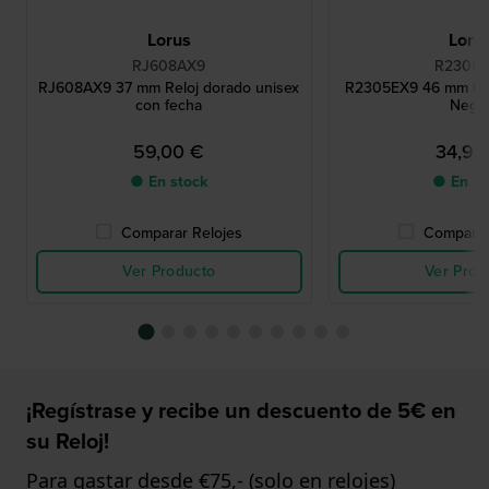
Lorus
Loru
RJ608AX9
R2305
RJ608AX9 37 mm Reloj dorado unisex
R2305EX9 46 mm Cro
con fecha
Negr
59,00 €
34,95
● En stock
● En st
Comparar Relojes
Comparar
Ver Producto
Ver Prod
¡Regístrase y recibe un descuento de 5€ en
su Reloj!
Para gastar desde €75,- (solo en relojes)