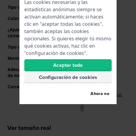
Las cookies necesarias y las
Tipo de cierre
Cierre desplegable
estadísticas anónimas siempre se
activan automáticamente; si haces
Color del cierre
Plateado
clic en "aceptar todas las cookies",
¿Ajuste del tamaño de la
Si
también aceptas las cookies
correa por HWG?
opcionales. Si quieres elegir tú mismo
qué cookies activas, haz clic en
Tipo de montaje
Pasadores de resorte
"configuración de cookies".
Montaje Recto
Si
Aceptar todo
Adecuado para el tomaño
160 mm - 200 mm
de muñeca
Configuración de cookies
Correa original
Ahora no
Correa Lorus
RB469X
Ver tamaño real