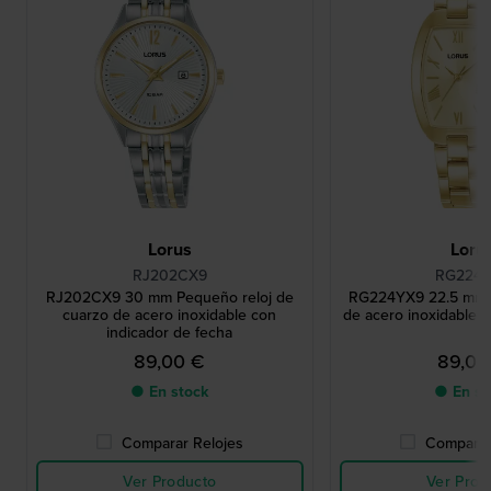
Lorus
Loru
RJ202CX9
RG224
RJ202CX9 30 mm Pequeño reloj de
RG224YX9 22.5 mm R
cuarzo de acero inoxidable con
de acero inoxidable e
indicador de fecha
89,00 €
89,00
● En stock
● En st
Comparar Relojes
Comparar
Ver Producto
Ver Prod