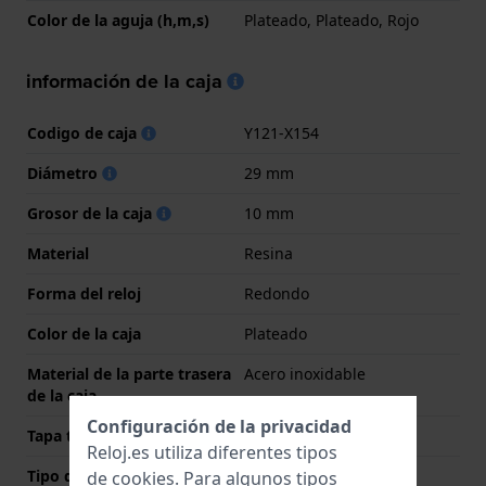
Color de la aguja (h,m,s)
Plateado, Plateado, Rojo
información de la caja
Codigo de caja
Y121-X154
Diámetro
29 mm
Grosor de la caja
10 mm
Material
Resina
Forma del reloj
Redondo
Color de la caja
Plateado
Material de la parte trasera
Acero inoxidable
de la caja
Configuración de la privacidad
Tapa trasera
Cerrado con tornillos
Reloj.es utiliza diferentes tipos
Tipo de cristal
Acrílico
de
cookies
. Para algunos tipos