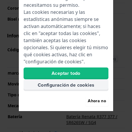
necesitamos su permiso.
Corona
Corona tipo pull
Las cookies necesarias y las
estadísticas anónimas siempre se
Bisel rotatorio
Uni-direccional
activan automáticamente; si haces
clic en "aceptar todas las cookies",
Información del movimiento
también aceptas las cookies
opcionales. Si quieres elegir tú mismo
Código de Movimiento
Y121
(
Ver especificaciones
)
qué cookies activas, haz clic en
Descargar manual (English)
"configuración de cookies".
Aceptar todo
marca del movimiento
Seiko
Movimiento suizo
No
Configuración de cookies
Tipo de pantalla
analógico
Ahora no
Mecanismo
Cuarzo
Batería
Batería Renata R377 377 /
SR626SW / SG4