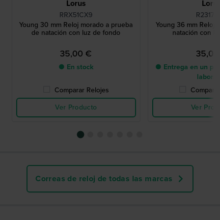
Lorus
Loru
RRX51CX9
R2317H
Young 30 mm Reloj morado a prueba
Young 36 mm Reloj a
de natación con luz de fondo
natación con lu
35,00 €
35,00
● En stock
● Entrega en un pla
labora
Comparar Relojes
Comparar
Ver Producto
Ver Prod
Correas de reloj de todas las marcas