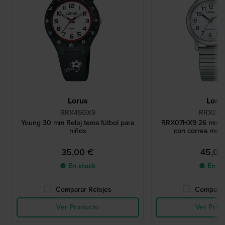
Lorus
Loru
RRX45GX9
RRX07
Young 30 mm Reloj tema fútbol para
RRX07HX9 26 mm Re
niños
con correa metál
35,00 €
45,00
● En stock
● En st
Comparar Relojes
Comparar
Ver Producto
Ver Prod