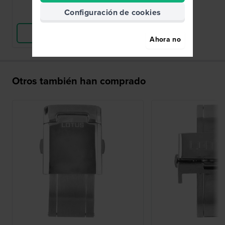
Configuración de cookies
Comparar Relojes
Ver Producto
Ahora no
Otros también han comprado