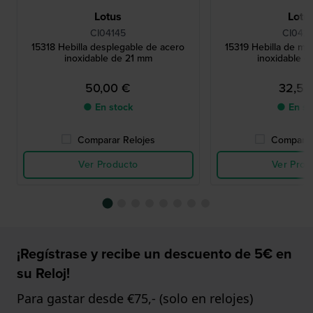
Lotus
Lotu
CI04145
CI042
15318 Hebilla desplegable de acero
15319 Hebilla de ma
inoxidable de 21 mm
inoxidable 
50,00 €
32,50
● En stock
● En st
Comparar Relojes
Comparar
Ver Producto
Ver Prod
¡Regístrase y recibe un descuento de 5€ en
su Reloj!
Para gastar desde €75,- (solo en relojes)