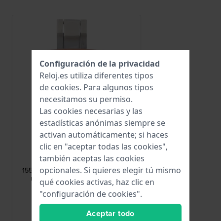
Configuración de la privacidad
Reloj.es utiliza diferentes tipos
de
cookies
. Para algunos tipos
necesitamos su permiso.
Las cookies necesarias y las
estadísticas anónimas siempre se
activan automáticamente; si haces
clic en "aceptar todas las cookies",
Lotus
también aceptas las cookies
CI06019
opcionales. Si quieres elegir tú mismo
15514 Hebilla de mariposa de acero
recubierto en oro rosa 23 mm
qué cookies activas, haz clic en
"configuración de cookies".
42,50 €
Aceptar todo
● En stock