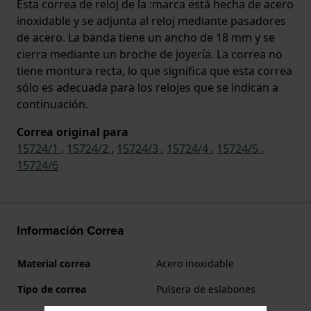
Esta correa de reloj de la :marca está hecha de acero
inoxidable y se adjunta al reloj mediante pasadores
de acero. La banda tiene un ancho de 18 mm y se
cierra mediante un broche de joyería. La correa no
tiene montura recta, lo que significa que esta correa
sólo es adecuada para los relojes que se indican a
continuación.
Correa original para
15724/1
,
15724/2
,
15724/3
,
15724/4
,
15724/5
,
15724/6
Información Correa
Material correa
Acero inoxidable
Tipo de correa
Pulsera de eslabones