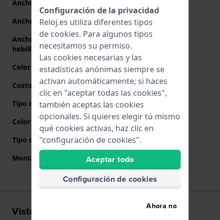
Ancho de correa
18 mm
Configuración de la privacidad
Ancho de las asas
18 mm
Reloj.es utiliza diferentes tipos
de
cookies
. Para algunos tipos
Ancho de correa en la
18 mm
necesitamos su permiso.
hebilla
Las cookies necesarias y las
Color de correa
Plateado
estadísticas anónimas siempre se
activan automáticamente; si haces
Costura de color
N/A
clic en "aceptar todas las cookies",
Tipo de cierre
Broche de joyería
también aceptas las cookies
opcionales. Si quieres elegir tú mismo
Color del cierre
Plateado
qué cookies activas, haz clic en
"configuración de cookies".
Tipo de montaje
Pasadores de acero
Montaje Recto
No
Aceptar todo
Configuración de cookies
Ahora no
Visto recientemente