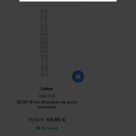
Lotus
BA03101
15724 18 mm Brazalete de acero
inoxidable
54,95 €
71,00 €
● En stock