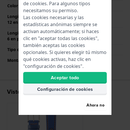
de
cookies
. Para algunos tipos
Color del cierre
Plateado
necesitamos su permiso.
Longitud de la correa a las
60 mm
Las cookies necesarias y las
12 en punto (mm)
estadísticas anónimas siempre se
activan automáticamente; si haces
Longitud de la correa a las
105 mm
clic en "aceptar todas las cookies",
6 en punto (mm)
también aceptas las cookies
Tipo de montaje
Pasadores de resorte
opcionales. Si quieres elegir tú mismo
qué cookies activas, haz clic en
Montaje Recto
Si
"configuración de cookies".
Aceptar todo
Configuración de cookies
Visto recientemente
Ahora no