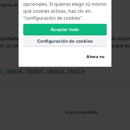
opcionales. Si quieres elegir tú mismo
ompras de correas superiores a 50 €
qué cookies activas, haz clic en
"configuración de cookies".
Aceptar todo
inoxidable y se adjunta al reloj mediante pasadores de reso
Configuración de cookies
 La correa no tiene montura recta, lo que significa que es
Ahora no
3
,
18690/4
,
18690/6
,
18692/4
,
18692/6
Acero inoxidable