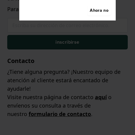
Para gastar desde €75,- (solo en relojes)
Ahora no
inscribirse
Contacto
¿Tiene alguna pregunta? ¡Nuestro equipo de
atención al cliente estará encantado de
ayudarle!
Visite nuestra página de contacto
aquí
o
envíenos su consulta a través de
nuestro
formulario de contacto
.