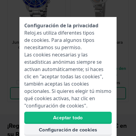
Configuración de la privacidad
Lotus
Lotus
Reloj.es utiliza diferentes tipos
18580/6
18659/1
de
cookies
. Para algunos tipos
Junior 36 mm Cronógrafo
Junior 24 mm Reloj para
de cuarzo de acero
niñas
necesitamos su permiso.
inoxidable
Las cookies necesarias y las
99,00 €
79,00 €
estadísticas anónimas siempre se
● En stock
● Entrega en un plazo den
activan automáticamente; si haces
5-8 días laborales
clic en "aceptar todas las cookies",
Comparar Relojes
Comparar Relojes
también aceptas las cookies
opcionales. Si quieres elegir tú mismo
Ver Producto
Ver Producto
qué cookies activas, haz clic en
"configuración de cookies".
Aceptar todo
¡Regístrase y recibe un descuento de 5€ en
Configuración de cookies
su Reloj!