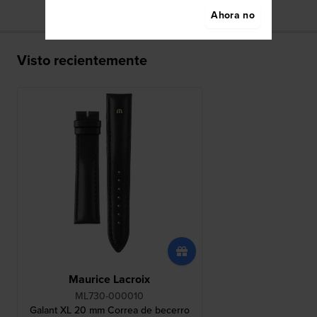
Ahora no
Visto recientemente
Maurice Lacroix
ML730-000010
Galant XL 20 mm Correa de becerro