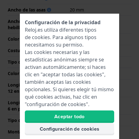
Ancho de las asas
20 mm
Ancho de correa en la
18 mm
Configuración de la privacidad
hebilla
Reloj.es utiliza diferentes tipos
de
cookies
. Para algunos tipos
Color de correa
Negro
necesitamos su permiso.
Costura de color
Negro
Las cookies necesarias y las
estadísticas anónimas siempre se
Tipo de cierre
Ninguno
activan automáticamente; si haces
Color del cierre
N/A
clic en "aceptar todas las cookies",
también aceptas las cookies
Longitud de la correa a las
85 mm
opcionales. Si quieres elegir tú mismo
12 en punto (mm)
qué cookies activas, haz clic en
Longitud de la correa a las
125 mm
"configuración de cookies".
6 en punto (mm)
Aceptar todo
Tipo de montaje
Pasadores de resorte
Configuración de cookies
Montaje Recto
Si