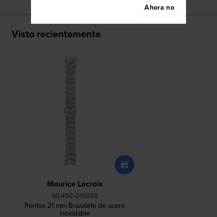
Ahora no
Visto recientemente
Maurice Lacroix
ML450-015008
Pontos 21 mm Brazalete de acero
inoxidable