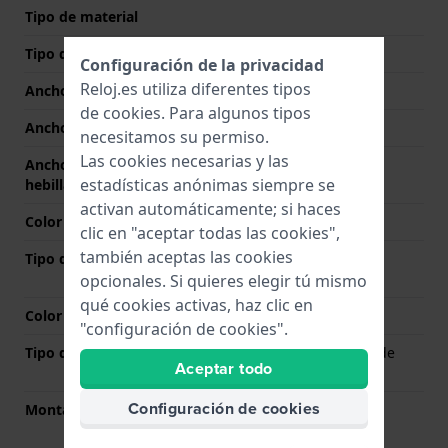
Tipo de material
Tipo de correa
Pulsera de eslabones
Configuración de la privacidad
Reloj.es utiliza diferentes tipos
Ancho de correa
21 mm
de
cookies
. Para algunos tipos
Ancho de las asas
21 mm
necesitamos su permiso.
Las cookies necesarias y las
Ancho de correa en la
18 mm
estadísticas anónimas siempre se
hebilla
activan automáticamente; si haces
Color de correa
Plateado
clic en "aceptar todas las cookies",
también aceptas las cookies
Tipo de cierre
Cierre de mariposa con
botones
opcionales. Si quieres elegir tú mismo
qué cookies activas, haz clic en
Color del cierre
Plateado
"configuración de cookies".
Tipo de montaje
Pasadores con resorte de
Aceptar todo
liberación rápida
Configuración de cookies
Montaje Recto
No