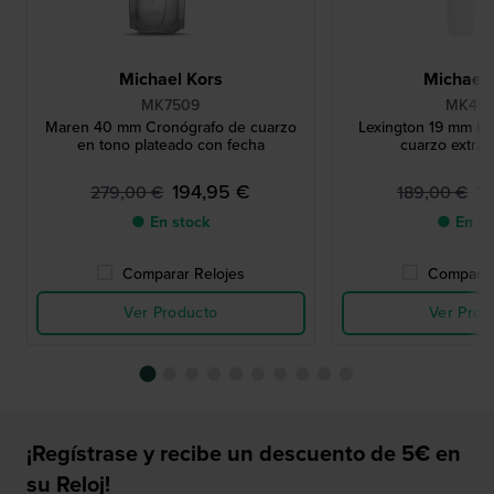
Michael Kors
Michael 
MK7509
MK49
Maren 40 mm Cronógrafo de cuarzo
Lexington 19 mm Ele
en tono plateado con fecha
cuarzo extra
194,95 €
1
279,00 €
189,00 €
● En stock
● En st
Comparar Relojes
Comparar
Ver Producto
Ver Prod
¡Regístrase y recibe un descuento de 5€ en
su Reloj!