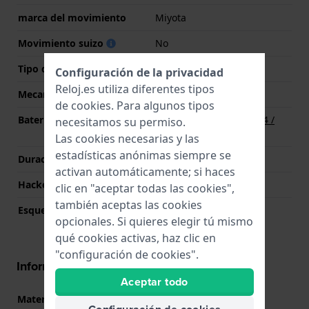
marca del movimiento
Miyota
Movimiento suizo
No
Tipo de pantalla
analógico
Configuración de la privacidad
Reloj.es utiliza diferentes tipos
Mecanismo
Cuarzo
de
cookies
. Para algunos tipos
Batería
Batería Renata R364 364 /
necesitamos su permiso.
SR621SW
Las cookies necesarias y las
estadísticas anónimas siempre se
Duración de la batería
36 Meses
activan automáticamente; si haces
Hackeable
Si
clic en "aceptar todas las cookies",
también aceptas las cookies
Esqueletizado
No
opcionales. Si quieres elegir tú mismo
qué cookies activas, haz clic en
"configuración de cookies".
Información Correa
Aceptar todo
Material correa
Acero inoxidable