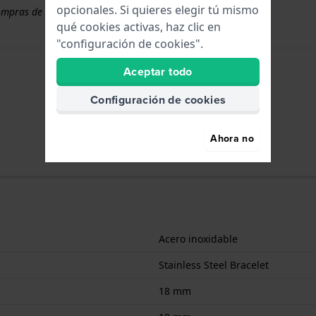
opcionales. Si quieres elegir tú mismo
ompras de correas superiores a 50 €
qué cookies activas, haz clic en
"configuración de cookies".
Aceptar todo
Configuración de cookies
Ahora no
Acero inoxidable
Stainless Steel Bracelet
18 mm