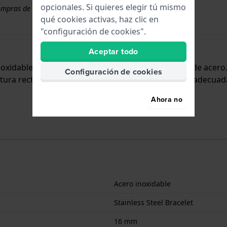
opcionales. Si quieres elegir tú mismo
ompras de correas superiores a 50 €
qué cookies activas, haz clic en
"configuración de cookies".
Aceptar todo
inoxidable y se adjunta al reloj mediante pasadores de acer
Configuración de cookies
ra recta, lo que significa que esta correa sólo es adecuada
Ahora no
Acero inoxidable
Stainless Steel Bracelet
16 mm