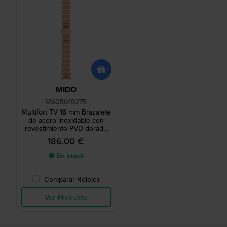
MIDO
M605019275
Multifort TV 18 mm Brazalete
de acero inoxidable con
revestimiento PVD dorado
rosa
186,00 €
● En stock
Comparar Relojes
Ver Producto