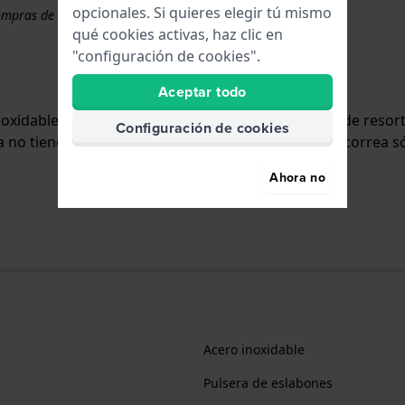
opcionales. Si quieres elegir tú mismo
ompras de correas superiores a 50 €
qué cookies activas, haz clic en
"configuración de cookies".
Aceptar todo
inoxidable y se adjunta al reloj mediante pasadores de reso
Configuración de cookies
no tiene montura recta, lo que significa que esta correa só
Ahora no
Acero inoxidable
Pulsera de eslabones