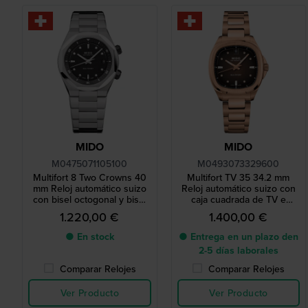
MIDO
MIDO
M0475071105100
M0493073329600
Multifort 8 Two Crowns 40
Multifort TV 35 34.2 mm
mm Reloj automático suizo
Reloj automático suizo con
con bisel octogonal y bisel
caja cuadrada de TV e
giratorio interno
índices de diamantes
1.220,00 €
1.400,00 €
● En stock
● Entrega en un plazo den
2-5 días laborales
Comparar Relojes
Comparar Relojes
Ver Producto
Ver Producto