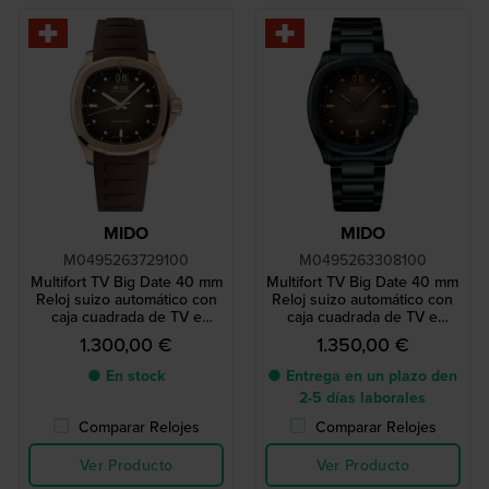
MIDO
MIDO
M0495263729100
M0495263308100
Multifort TV Big Date 40 mm
Multifort TV Big Date 40 mm
Reloj suizo automático con
Reloj suizo automático con
caja cuadrada de TV e
caja cuadrada de TV e
indicador de fecha grande
indicador de fecha grande
1.300,00 €
1.350,00 €
● En stock
● Entrega en un plazo den
2-5 días laborales
Comparar Relojes
Comparar Relojes
Ver Producto
Ver Producto