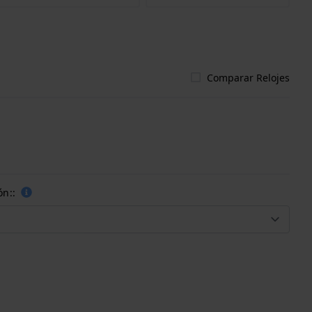
Comparar Relojes
ón::