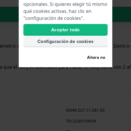
opcionales. Si quieres elegir tú mismo
qué cookies activas, haz clic en
Añadir al carrito
"configuración de cookies".
Aceptar todo
Configuración de cookies
iámetro de 42 mm y cuenta con una correa de Inox. Dentro 
Ahora no
ca que el reloj es adecuado para nadar. El reloj viene con 2 
M049.527.11.081.00
7612330154594