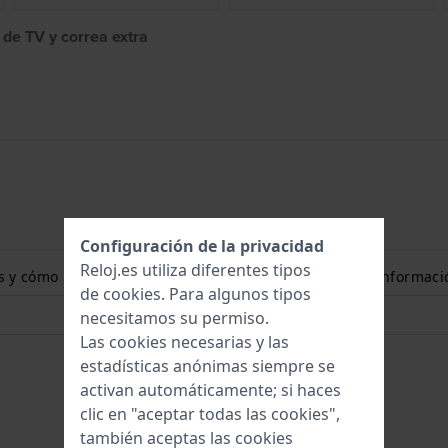
 de TV y correa extra
Configuración de la privacidad
Reloj.es utiliza diferentes tipos
ones y cómo puedo medir el tamaño de mi muñeca? Más informaci
de
cookies
. Para algunos tipos
necesitamos su permiso.
Las cookies necesarias y las
estadísticas anónimas siempre se
activan automáticamente; si haces
clic en "aceptar todas las cookies",
también aceptas las cookies