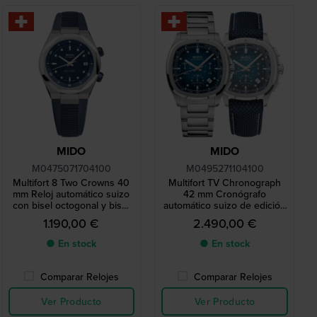
MIDO
MIDO
M0475071704100
M0495271104100
Multifort 8 Two Crowns 40
Multifort TV Chronograph
mm Reloj automático suizo
42 mm Cronógrafo
con bisel octogonal y bisel
automático suizo de edición
giratorio interno
especial con caja de TV y
1.190,00 €
2.490,00 €
correa extra
● En stock
● En stock
Comparar Relojes
Comparar Relojes
Ver Producto
Ver Producto