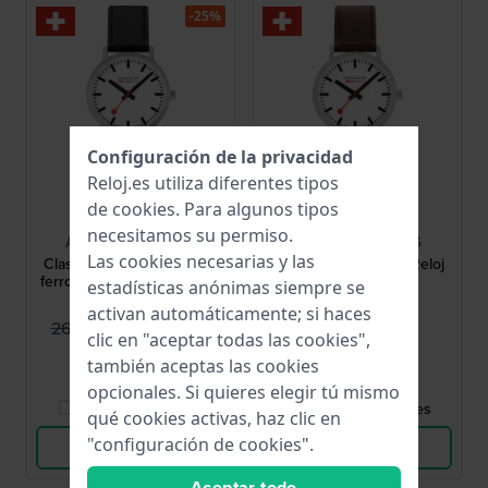
-25%
Configuración de la privacidad
Reloj.es utiliza diferentes tipos
de
cookies
. Para algunos tipos
Mondaine
Mondaine
necesitamos su permiso.
A660.30360.16SBB
A660.30360.11SBG
Las cookies necesarias y las
Classic Gent 40 mm Reloj
Classic Gent 40 mm Reloj
ferroviario suizo de cuarzo
de diseño Suizo
estadísticas anónimas siempre se
activan automáticamente; si haces
199,95 €
269,00 €
269,00 €
clic en "aceptar todas las cookies",
● En stock
● En stock
también aceptas las cookies
opcionales. Si quieres elegir tú mismo
Comparar Relojes
Comparar Relojes
qué cookies activas, haz clic en
"configuración de cookies".
Ver Producto
Ver Producto
Aceptar todo