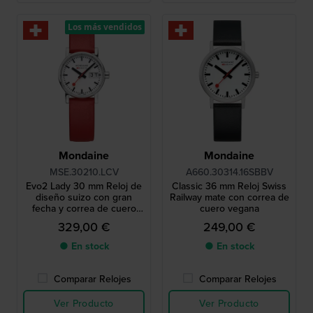
Los más vendidos
Mondaine
Mondaine
MSE.30210.LCV
A660.30314.16SBBV
Evo2 Lady 30 mm Reloj de
Classic 36 mm Reloj Swiss
diseño suizo con gran
Railway mate con correa de
fecha y correa de cuero
cuero vegana
vegana
329,00 €
249,00 €
● En stock
● En stock
Comparar Relojes
Comparar Relojes
Ver Producto
Ver Producto