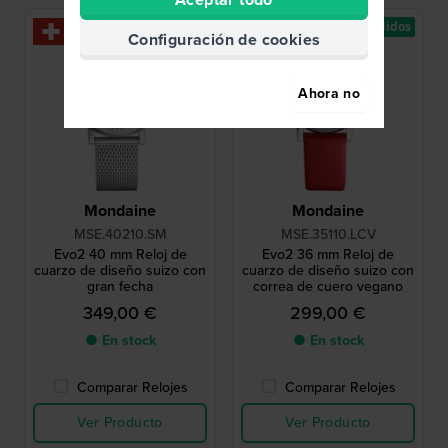
Los más vendidos
Los más vendidos
Configuración de cookies
Ahora no
Mondaine
Mondaine
MSE.40210.SM
MSE.35110.LCV
Evo2 40 mm Reloj de
Evo2 36 mm Reloj de
cuarzo de diseño suizo con
cuarzo de diseño suizo con
gran fecha
correa de cuero vegano
349,00 €
299,00 €
● En stock
● En stock
Comparar Relojes
Comparar Relojes
Ver Producto
Ver Producto