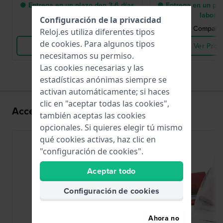
● Entrega en un plazo den 3-6 días
● Entrega en un pla
laborales
labora
Configuración de la privacidad
Comparar Relojes
Comparar
Reloj.es utiliza diferentes tipos
de
cookies
. Para algunos tipos
Ver Producto
Ver Prod
necesitamos su permiso.
Las cookies necesarias y las
estadísticas anónimas siempre se
activan automáticamente; si haces
clic en "aceptar todas las cookies",
Accesorios para el movimiento 517-SW
también aceptas las cookies
opcionales. Si quieres elegir tú mismo
qué cookies activas, haz clic en
"configuración de cookies".
Aceptar todo
Configuración de cookies
Ahora no