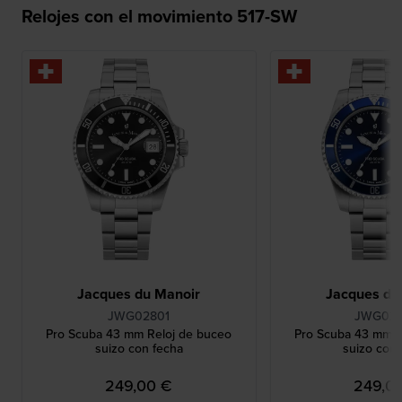
Relojes con el movimiento 517-SW
Jacques du Manoir
Jacques du
JWG02801
JWG02
Pro Scuba 43 mm Reloj de buceo
Pro Scuba 43 mm R
suizo con fecha
suizo con 
249,00 €
249,0