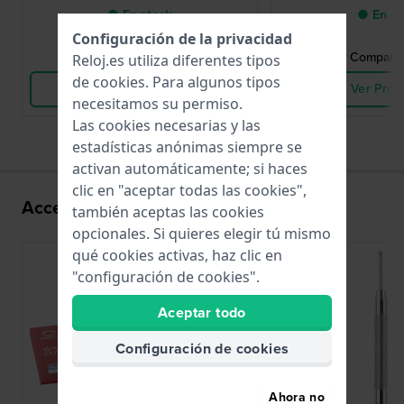
● En stock
● En st
Configuración de la privacidad
Comparar Relojes
Comparar
Reloj.es utiliza diferentes tipos
de
cookies
. Para algunos tipos
Ver Producto
Ver Prod
necesitamos su permiso.
Las cookies necesarias y las
estadísticas anónimas siempre se
activan automáticamente; si haces
clic en "aceptar todas las cookies",
Accesorios para el movimiento 8285
también aceptas las cookies
opcionales. Si quieres elegir tú mismo
qué cookies activas, haz clic en
"configuración de cookies".
Aceptar todo
Configuración de cookies
Ahora no