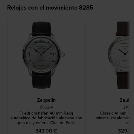
Relojes con el movimiento 8285
Zeppelin
Bauha
8562-4
2162-
Friedrichshafen 40 mm Reloj
Classic 41 mm Rel
automático de fabricación alemana con
minimalista alemán c
gran día y esfera "Clus de Paris"
día
349,00 €
329,0