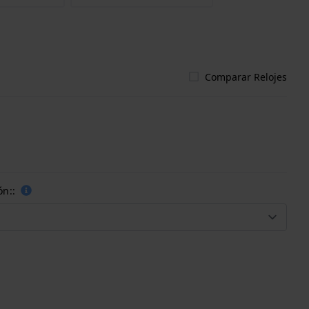
Comparar Relojes
ón::