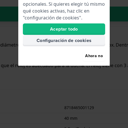
opcionales. Si quieres elegir tú mismo
qué cookies activas, haz clic en
Añadir al carrito
"configuración de cookies".
Aceptar todo
Configuración de cookies
n diámetro de 40 mm y cuenta con una correa de Inox. Dent
Ahora no
a que el reloj es adecuado para la ducha. El reloj viene con 3
8718465001129
40 mm