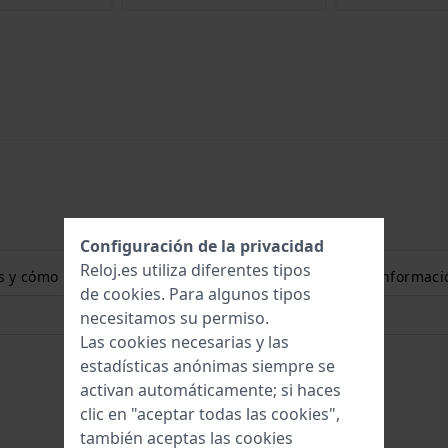
Configuración de la privacidad
Reloj.es utiliza diferentes tipos
ones y cómo puedo medir el tamaño de mi muñeca? Más informaci
de
cookies
. Para algunos tipos
necesitamos su permiso.
Las cookies necesarias y las
estadísticas anónimas siempre se
activan automáticamente; si haces
clic en "aceptar todas las cookies",
también aceptas las cookies