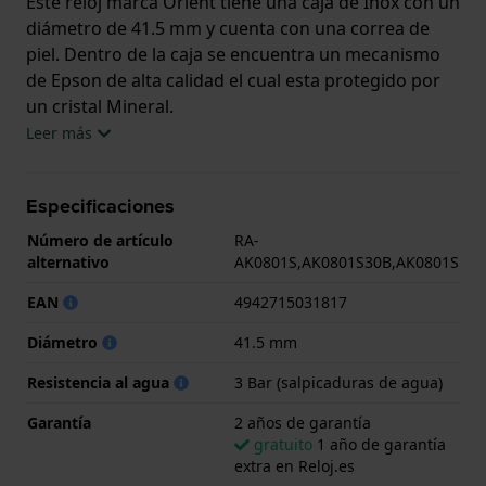
Este reloj marca Orient tiene una caja de Inox con un
diámetro de 41.5 mm y cuenta con una correa de
piel. Dentro de la caja se encuentra un mecanismo
de Epson de alta calidad el cual esta protegido por
un cristal Mineral.
Leer más
El reloj es resistente al agua hasta 3 ATM. Esto
significa que el reloj es resistente a salpicaduras de
Especificaciones
agua. El reloj viene con 2 años de garantía.
Número de artículo
RA-
.
alternativo
AK0801S,AK0801S30B,AK0801S
EAN
4942715031817
Diámetro
41.5 mm
Resistencia al agua
3 Bar (salpicaduras de agua)
Garantía
2 años de garantía
gratuito
1 año de garantía
extra en Reloj.es