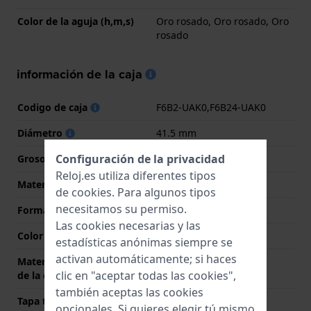
Color de la aguja (h,m,s)
Oro rosado, Oro rosado, Oro
rosado
información de la caja
Codigo de caja
F6B2-UAK0,F6B24-UAK0
Diámetro
41.5 mm
Configuración de la privacidad
Grosor de la caja
14 mm
Reloj.es utiliza diferentes tipos
Material
Acero inoxidable
de
cookies
. Para algunos tipos
necesitamos su permiso.
Forma del reloj
Redondo
Las cookies necesarias y las
Color de la caja
Oro rosado
estadísticas anónimas siempre se
activan automáticamente; si haces
Material de la parte trasera
Acero inoxidable
clic en "aceptar todas las cookies",
de la caja
también aceptas las cookies
Tapa trasera
Transparente
opcionales. Si quieres elegir tú mismo