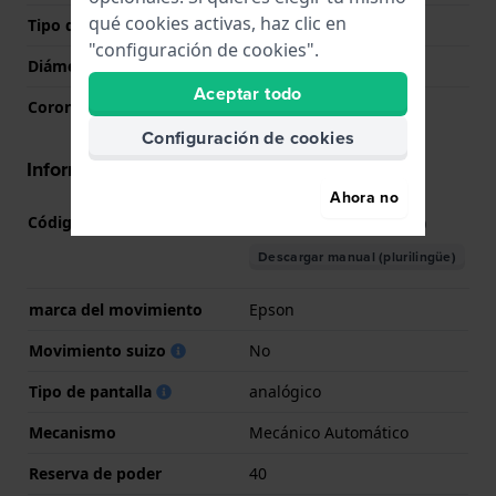
qué cookies activas, haz clic en
Tipo de cristal
Mineral
"configuración de cookies".
Diámetro del vidrio
30.00
Aceptar todo
Corona
Corona tipo pull
Configuración de cookies
Información del movimiento
Ahora no
Código de Movimiento
F6B24
(
Ver especificaciones
)
Descargar manual (plurilingüe)
marca del movimiento
Epson
Movimiento suizo
No
Tipo de pantalla
analógico
Mecanismo
Mecánico Automático
Reserva de poder
40