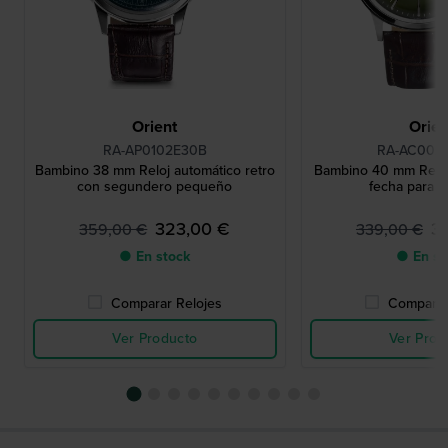
Orient
Orien
RA-AP0102E30B
RA-AC002
Bambino 38 mm Reloj automático retro
Bambino 40 mm Reloj
con segundero pequeño
fecha para c
323,00 €
3
359,00 €
339,00 €
● En stock
● En st
Comparar Relojes
Comparar
Ver Producto
Ver Prod