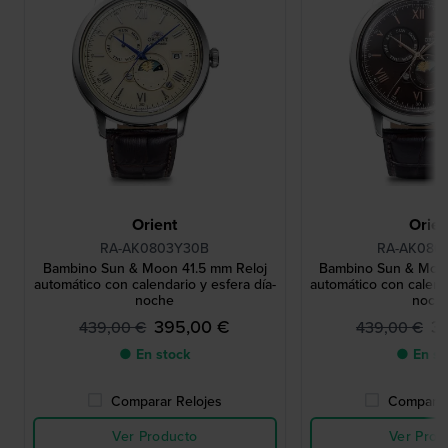
Orient
Orien
RA-AK0803Y30B
RA-AK080
Bambino Sun & Moon 41.5 mm Reloj
Bambino Sun & Moon
automático con calendario y esfera día-
automático con calenda
noche
noch
395,00 €
3
439,00 €
439,00 €
● En stock
● En st
Comparar Relojes
Comparar
Ver Producto
Ver Prod