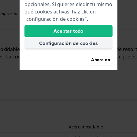
opcionales. Si quieres elegir tú mismo
qué cookies activas, haz clic en
ompras de correas superiores a 50 €
"configuración de cookies".
Aceptar todo
Configuración de cookies
inoxidable y se adjunta al reloj mediante pasadores de reso
 La correa no tiene montura recta, lo que significa que es
Ahora no
Acero inoxidable