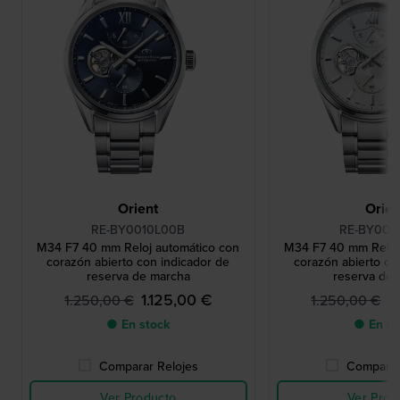
Orient
Orien
RE-BY0010L00B
RE-BY001
M34 F7 40 mm Reloj automático con
M34 F7 40 mm Reloj
corazón abierto con indicador de
corazón abierto co
reserva de marcha
reserva de
1.125,00 €
1
1.250,00 €
1.250,00 €
● En stock
● En st
Comparar Relojes
Comparar
Ver Producto
Ver Prod