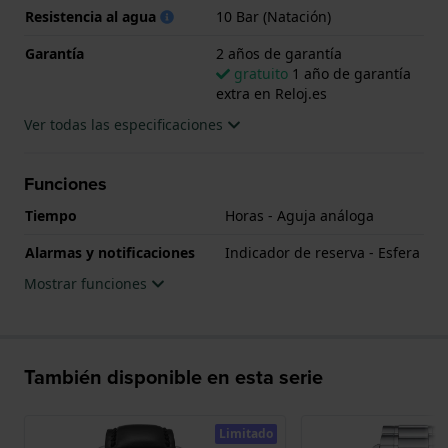
mecánico F8N64 con una reserva de marcha de 60
Resistencia al agua
10 Bar (Natación)
horas y una frecuencia de 21.600 vibraciones por
hora. Llevar el Orient Star M Collection Perseus
Garantía
2 años de garantía
significa poseer un reloj que combina innovación
gratuito
1 año de garantía
extra en Reloj.es
técnica y diseño de inspiración astronómica.
Además, cada reloj va acompañado de un certificado
Ver todas las especificaciones
que acredita su exclusividad.
Funciones
Tiempo
Horas - Aguja análoga
Alarmas y notificaciones
Indicador de reserva - Esfera
Mostrar funciones
También disponible en esta serie
Limitado