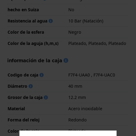
hecho en Suiza
No
Resistencia al agua
10 Bar (Natación)
Color de la esfera
Negro
Color de la aguja (h,m,s)
Plateado, Plateado, Plateado
información de la caja
Codigo de caja
F7F4-UAA0 , F7F4-UAC0
Diámetro
40 mm
Grosor de la caja
12.2 mm
Material
Acero inoxidable
Forma del reloj
Redondo
Color de la caja
Plateado