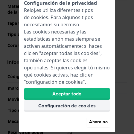
Configuración de la privacidad
Material de la parte trasera
Acero inoxidable
Reloj.es utiliza diferentes tipos
de la caja
de
cookies
. Para algunos tipos
Tapa trasera
Transparente
necesitamos su permiso.
Las cookies necesarias y las
Tipo de cristal
Zafiro
estadísticas anónimas siempre se
Corona
Corona tipo pull
activan automáticamente; si haces
clic en "aceptar todas las cookies",
también aceptas las cookies
Información del movimiento
opcionales. Si quieres elegir tú mismo
qué cookies activas, haz clic en
Código de Movimiento
F7F44
(
Ver especificaciones
)
"configuración de cookies".
marca del movimiento
Orient
Aceptar todo
Movimiento suizo
No
Configuración de cookies
Tipo de pantalla
analógico
Mecanismo
Mecánico Automático
Ahora no
Reserva de poder
50