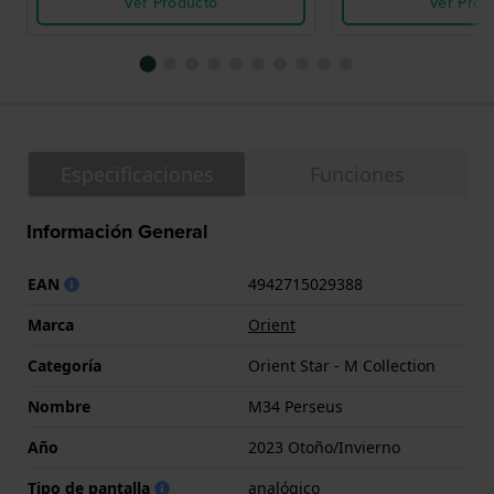
Ver Producto
Ver Prod
Especificaciones
Funciones
Información General
EAN
4942715029388
Marca
Orient
Categoría
Orient Star - M Collection
Nombre
M34 Perseus
Año
2023 Otoño/Invierno
Tipo de pantalla
analógico