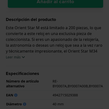
Añadir al carrito
Descripción del producto
Este Orient Star M está limitado a 200 piezas, lo que
convierte a este reloj en una exclusiva pieza de
coleccionista. Si eres un apasionado de la relojería,
la astronomía o deseas un reloj que sea a la vez raro
y técnicamente impresionante, el Orient Star M34
Perseus destaca en el segmento del microlujo. El
Leer más
diseño del Orient Star M se inspira en la
constelación de Perseo y la esfera azul presenta un
Especificaciones
motivo grabado a mano que representa las estelas
de luz de las estrellas fugaces, como la lluvia de
Número de artículo
RE-
meteoritos de las Perseidas. El color azul intenso se
alternativo
BY0007A,BY0007A00B,BY0007A
consigue mediante la tecnología óptica multicapa de
EAN
4942715029388
Epson, que crea un efecto de tonalidad único en una
placa metálica. El reloj incorpora un movimiento
Diámetro
40 mm