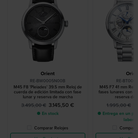
Orient
Orien
RE-BW0005N00B
RE-BT000
M45 F8 'Pleiades' 39.5 mm Reloj de
M45 F7 41 mm Reloj
cuerda de edición limitada con fase
fases lunares con co
lunar y reserva de marcha
reserva de
3.145,50 €
1
3.495,00 €
1.995,00 €
● En stock
● Entrega en un pla
labora
Comparar Relojes
Comparar