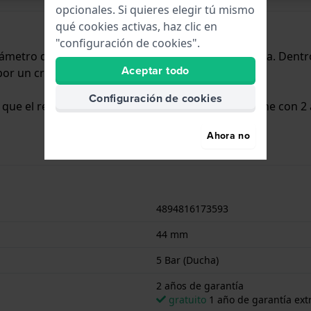
opcionales. Si quieres elegir tú mismo
qué cookies activas, haz clic en
"configuración de cookies".
 diámetro de 44 mm y cuenta con una correa de Goma. Dentr
Aceptar todo
por un cristal Mineral.
Configuración de cookies
a que el reloj es adecuado para la ducha. El reloj viene con 2
Ahora no
4894816173593
44 mm
5 Bar (Ducha)
2 años de garantía
gratuito
1 año de garantía extr