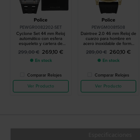
Police
Police
PEWGR0082202-SET
PEWGM0081508
Cyclone Set 44 mm Reloj
Daintree 2.0 46 mm Reloj de
automático con esfera
cuarzo para hombre en
esqueleto y cartera de
acero inoxidable de forma
regalo
única
269,10 €
260,10 €
299,00 €
289,00 €
● En stock
● En stock
Comparar Relojes
Comparar Relojes
Ver Producto
Ver Producto
Especificaciones