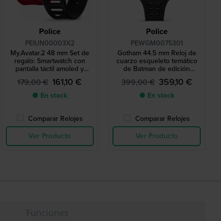
Police
Police
PEIUN00003X2
PEWGM0075301
My.Avatar.2 48 mm Set de
Gotham 44.5 mm Reloj de
regalo: Smartwatch con
cuarzo esqueleto temático
pantalla táctil amoled y
de Batman de edición
correa de silicona extra
limitada
161,10 €
359,10 €
179,00 €
399,00 €
● En stock
● En stock
Comparar Relojes
Comparar Relojes
Ver Producto
Ver Producto
Funciones