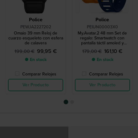
Police
Police
PEWJA2227202
PEIUN00003X0
Omaio 39 mm Reloj de
My.Avatar.2 48 mm Set de
cuarzo esqueleto con esfera
regalo: Smartwatch con
de calavera
pantalla táctil amoled y
correa de silicona extra
99,95 €
161,10 €
199,00 €
179,00 €
● En stock
● En stock
Comparar Relojes
Comparar Relojes
Ver Producto
Ver Producto