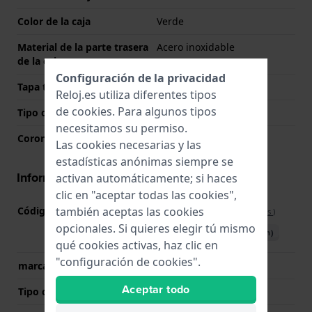
Color de la caja
Verde
Material de la parte trasera
Acero inoxidable
de la caja
Configuración de la privacidad
Tapa trasera
Cerrado con tornillos
Reloj.es utiliza diferentes tipos
de
cookies
. Para algunos tipos
Tipo de cristal
Mineral
necesitamos su permiso.
Corona
Corona tipo pull
Las cookies necesarias y las
estadísticas anónimas siempre se
Información del movimiento
activan automáticamente; si haces
clic en "aceptar todas las cookies",
también aceptas las cookies
Código de Movimiento
G3265Z
(
Ver especificaciones
)
opcionales. Si quieres elegir tú mismo
Descargar manual (English)
qué cookies activas, haz clic en
"configuración de cookies".
marca del movimiento
PTS
Aceptar todo
Tipo de pantalla
analógico