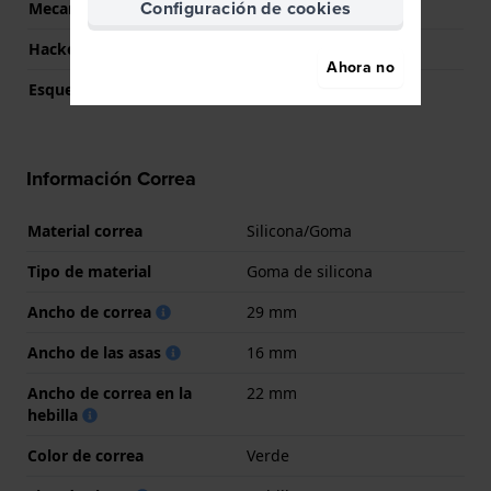
Configuración de cookies
Mecanismo
Mecánico Automático
Hackeable
Si
Ahora no
Esqueletizado
Si
Información Correa
Material correa
Silicona/Goma
Tipo de material
Goma de silicona
Ancho de correa
29 mm
Ancho de las asas
16 mm
Ancho de correa en la
22 mm
hebilla
Color de correa
Verde