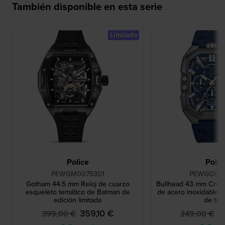
También disponible en esta serie
Limitado
Police
Polic
PEWGM0075301
PEWGO00
Gotham 44.5 mm Reloj de cuarzo
Bullhead 43 mm Cron
esqueleto temático de Batman de
de acero inoxidable c
edición limitada
de ton
359,10 €
2
399,00 €
249,00 €