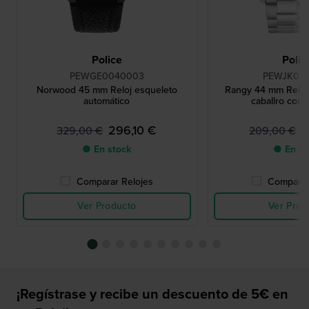
Police
Polic
PEWGE0040003
PEWJK00
Norwood 45 mm Reloj esqueleto
Rangy 44 mm Reloj
automático
caballro con 
296,10 €
1
329,00 €
209,00 €
● En stock
● En st
Comparar Relojes
Comparar
Ver Producto
Ver Prod
¡Regístrase y recibe un descuento de 5€ en