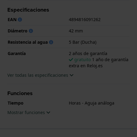
significa que el reloj es adecuado para la ducha. El
Especificaciones
reloj viene con 2 años de garantía.
EAN
4894816091262
.
Diámetro
42 mm
Resistencia al agua
5 Bar (Ducha)
Garantía
2 años de garantía
gratuito
1 año de garantía
extra en Reloj.es
Ver todas las especificaciones
Funciones
Tiempo
Horas - Aguja análoga
Mostrar funciones