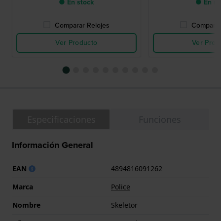
● En stock
● En st
Comparar Relojes
Comparar
Ver Producto
Ver Prod
Especificaciones
Funciones
Información General
EAN
4894816091262
Marca
Police
Nombre
Skeletor