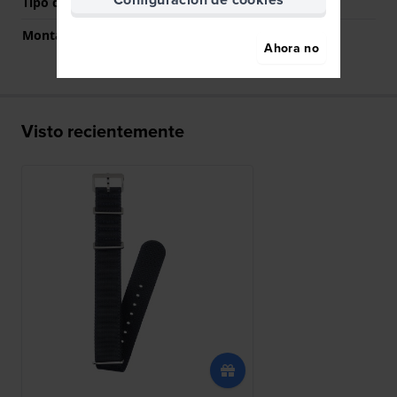
Tipo de montaje
Pasadores de resorte
Montaje Recto
Si
Ahora no
Visto recientemente