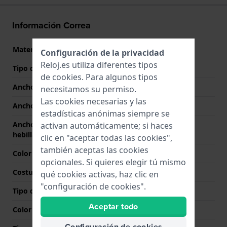
Información Correa
Material correa
Textil
Configuración de la privacidad
Reloj.es utiliza diferentes tipos
Tipo de correa
Corre NATO
de
cookies
. Para algunos tipos
Ancho de correa
21 mm
necesitamos su permiso.
Las cookies necesarias y las
Ancho de las asas
21 mm
estadísticas anónimas siempre se
Ancho de correa en la
21 mm
activan automáticamente; si haces
hebilla
clic en "aceptar todas las cookies",
también aceptas las cookies
Color de correa
Azul
opcionales. Si quieres elegir tú mismo
Costura de color
Azul
qué cookies activas, haz clic en
"configuración de cookies".
Tipo de cierre
Hebilla
Aceptar todo
Color del cierre
Plateado
Configuración de cookies