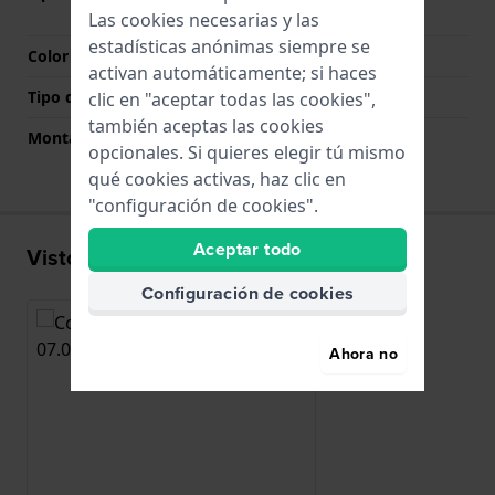
botones pulsadores
Las cookies necesarias y las
estadísticas anónimas siempre se
Color del cierre
Plateado
activan automáticamente; si haces
Tipo de montaje
Pasadores de resorte
clic en "aceptar todas las cookies",
también aceptas las cookies
Montaje Recto
No
opcionales. Si quieres elegir tú mismo
qué cookies activas, haz clic en
"configuración de cookies".
Aceptar todo
Visto recientemente
Configuración de cookies
Ahora no