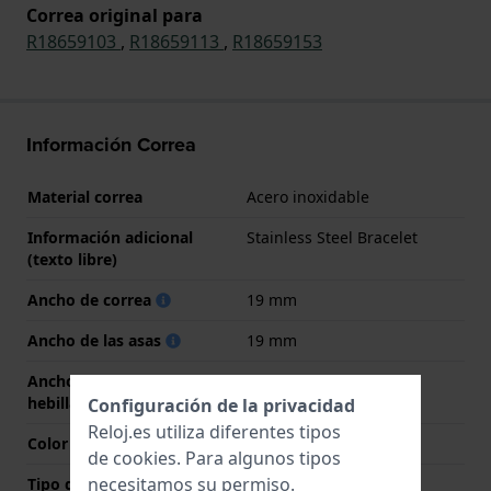
Correa original para
R18659103
,
R18659113
,
R18659153
Información Correa
Material correa
Acero inoxidable
Información adicional
Stainless Steel Bracelet
(texto libre)
Ancho de correa
19 mm
Ancho de las asas
19 mm
Ancho de correa en la
19 mm
hebilla
Configuración de la privacidad
Reloj.es utiliza diferentes tipos
Color de correa
Plateado
de
cookies
. Para algunos tipos
necesitamos su permiso.
Tipo de cierre
Cierre desplegable con