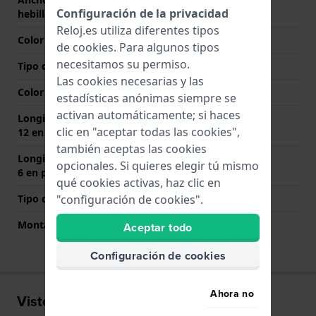
Configuración de la privacidad
hebilla
Reloj.es utiliza diferentes tipos
Color de correa
Gris
de
cookies
. Para algunos tipos
necesitamos su permiso.
Tipo de cierre
Hebilla
Las cookies necesarias y las
Color del cierre
Plateado
estadísticas anónimas siempre se
activan automáticamente; si haces
Longitud de la correa a las
65 mm
clic en "aceptar todas las cookies",
12 en punto (mm)
también aceptas las cookies
Longitud de la correa a las
105 mm
opcionales. Si quieres elegir tú mismo
6 en punto (mm)
qué cookies activas, haz clic en
Tipo de montaje
Pasadores de resorte
"configuración de cookies".
Montaje Recto
Si
Aceptar todo
Configuración de cookies
Ahora no
Visto recientemente