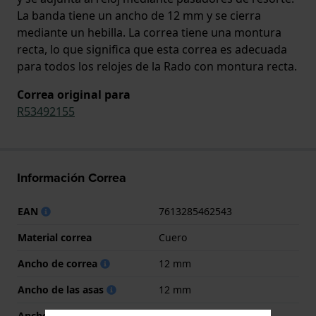
La banda tiene un ancho de 12 mm y se cierra
mediante un hebilla. La correa tiene una montura
recta, lo que significa que esta correa es adecuada
para todos los relojes de la Rado con montura recta.
Correa original para
R53492155
Información Correa
EAN
7613285462543
Material correa
Cuero
Ancho de correa
12 mm
Ancho de las asas
12 mm
Ancho de correa en la
12 mm