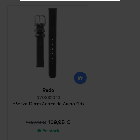
Rado
07.08820.10
eSenza 12 mm Correa de Cuero Gris
109,95 €
140,00 €
● En stock