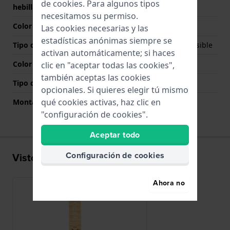
de
cookies
. Para algunos tipos
hebilla
necesitamos su permiso.
Color de correa
Oro
Las cookies necesarias y las
estadísticas anónimas siempre se
Tipo de cierre
Cierre de mariposa invisible
activan automáticamente; si haces
Color del cierre
Oro
clic en "aceptar todas las cookies",
también aceptas las cookies
Tipo de montaje
Pasadores de resorte
opcionales. Si quieres elegir tú mismo
qué cookies activas, haz clic en
Montaje Recto
Si
"configuración de cookies".
Aceptar todo
Configuración de cookies
Visto recientemente
Ahora no