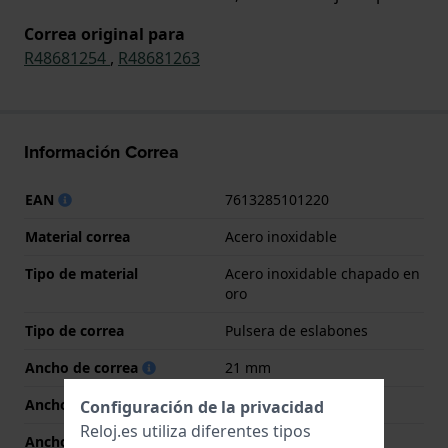
Correa original para
R48681254
,
R48681263
Información Correa
EAN
7613285101220
Material correa
Acero inoxidable
Tipo de material
Acero inoxidable chapado en
oro
Tipo de correa
Pulsera de eslabones
Ancho de correa
21 mm
Ancho de las asas
21 mm
Configuración de la privacidad
Reloj.es utiliza diferentes tipos
Ancho de correa en la
19 mm