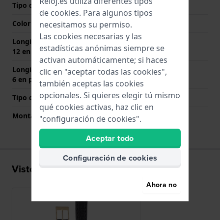
Reloj.es utiliza diferentes tipos
Tipo de cierre
Hebilla
de
cookies
. Para algunos tipos
Color del cierre
Oro
necesitamos su permiso.
Las cookies necesarias y las
Longitud de la correa a las
65 mm
estadísticas anónimas siempre se
12 en punto (mm)
activan automáticamente; si haces
Longitud de la correa a las
105 mm
clic en "aceptar todas las cookies",
6 en punto (mm)
también aceptas las cookies
opcionales. Si quieres elegir tú mismo
Tipo de montaje
Pasadores de resorte
qué cookies activas, haz clic en
Montaje Recto
Si
"configuración de cookies".
Aceptar todo
Configuración de cookies
Visto recientemente
Ahora no