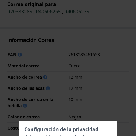
Correa original para
R20383285
,
R40606265
,
R40606275
Información Correa
EAN
7613285461553
Material correa
Cuero
Ancho de correa
12 mm
Ancho de las asas
12 mm
Ancho de correa en la
10 mm
hebilla
Color de correa
Negro
Costura de color
Negro
Configuración de la privacidad