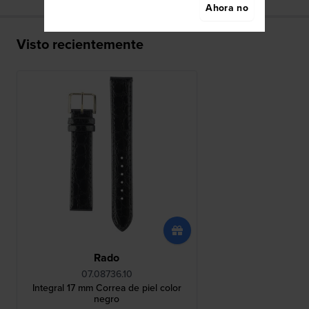
Ahora no
Visto recientemente
Rado
07.08736.10
Integral 17 mm Correa de piel color
negro