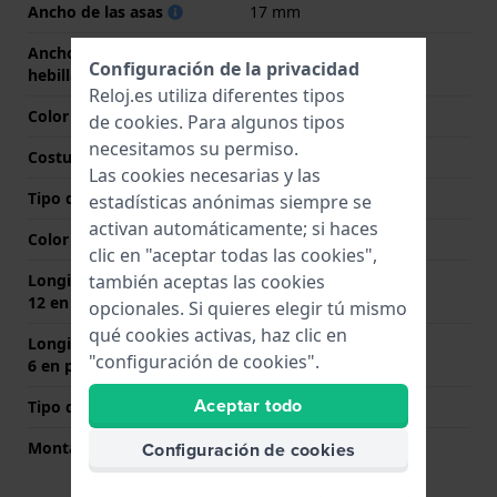
Ancho de las asas
17 mm
Ancho de correa en la
16 mm
Configuración de la privacidad
hebilla
Reloj.es utiliza diferentes tipos
Color de correa
Negro
de
cookies
. Para algunos tipos
necesitamos su permiso.
Costura de color
Negro
Las cookies necesarias y las
Tipo de cierre
Hebilla
estadísticas anónimas siempre se
activan automáticamente; si haces
Color del cierre
Oro
clic en "aceptar todas las cookies",
también aceptas las cookies
Longitud de la correa a las
75 mm
12 en punto (mm)
opcionales. Si quieres elegir tú mismo
qué cookies activas, haz clic en
Longitud de la correa a las
115 mm
"configuración de cookies".
6 en punto (mm)
Aceptar todo
Tipo de montaje
Pasadores de resorte
Configuración de cookies
Montaje Recto
Si