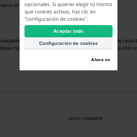
opcionales. Si quieres elegir tú mismo
ompras de correas superiores a 50 €
qué cookies activas, haz clic en
"configuración de cookies".
Aceptar todo
inoxidable y se adjunta al reloj mediante pasadores de reso
Configuración de cookies
tiene montura recta, lo que significa que esta correa sólo e
Ahora no
Acero inoxidable