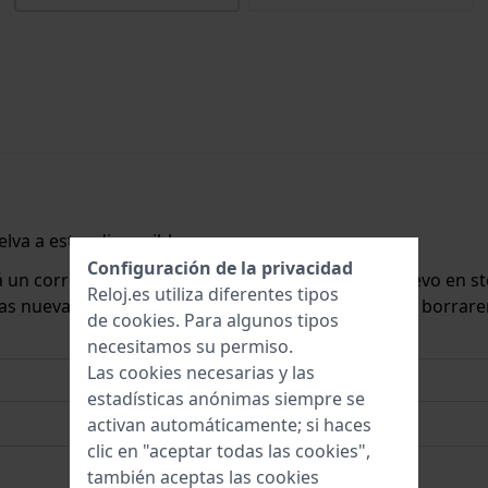
lva a estar disponible.
Configuración de la privacidad
rá un correo electrónico cuando lo tengamos de nuevo en st
Reloj.es utiliza diferentes tipos
 las nuevas existencias. Inmediatamente después, la borrar
de
cookies
. Para algunos tipos
necesitamos su permiso.
Las cookies necesarias y las
estadísticas anónimas siempre se
activan automáticamente; si haces
clic en "aceptar todas las cookies",
también aceptas las cookies