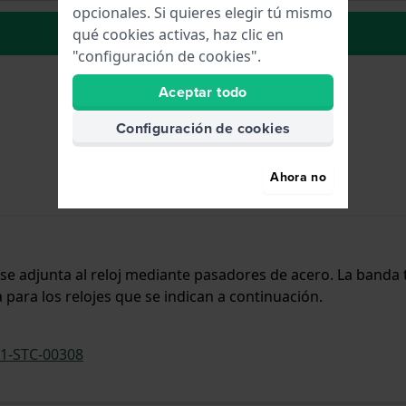
opcionales. Si quieres elegir tú mismo
La lista de deseos
qué cookies activas, haz clic en
"configuración de cookies".
Aceptar todo
Configuración de cookies
Ahora no
y se adjunta al reloj mediante pasadores de acero. La band
 para los relojes que se indican a continuación.
1-STC-00308