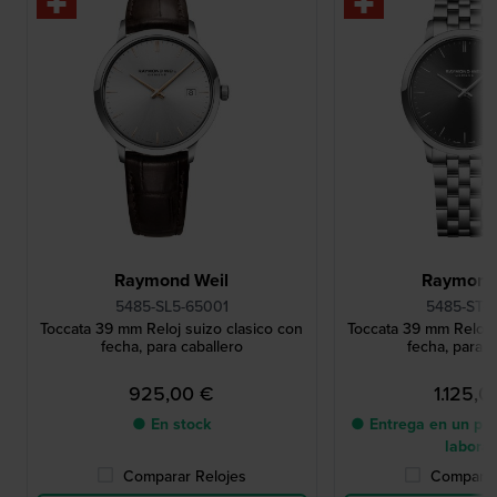
Raymond Weil
Raymond
5485-SL5-65001
5485-ST-
Toccata 39 mm Reloj suizo clasico con
Toccata 39 mm Reloj s
fecha, para caballero
fecha, para c
925,00 €
1.125,0
● En stock
● Entrega en un pla
labora
Comparar Relojes
Comparar