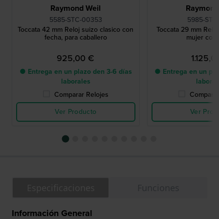
Raymond Weil
Raymond
5585-STC-00353
5985-ST-
Toccata 42 mm Reloj suizo clasico con
Toccata 29 mm Reloj 
fecha, para caballero
mujer con
925,00 €
1.125,0
● Entrega en un plazo den 3-6 días
● Entrega en un pla
laborales
labora
Comparar Relojes
Comparar
Ver Producto
Ver Prod
Especificaciones
Funciones
Información General