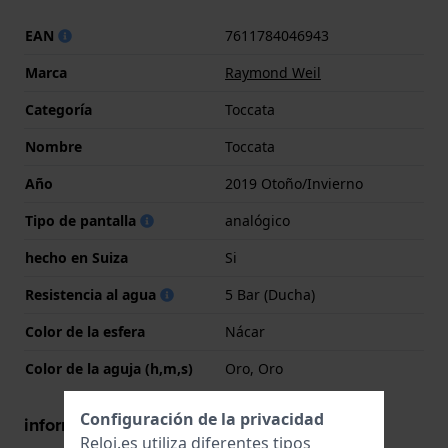
EAN
7611784046943
Marca
Raymond Weil
Categoría
Toccata
Nombre
Toccata
Año
2019 Otoño/Invierno
Tipo de pantalla
analógico
hecho en Suiza
Si
Resistencia al agua
5 Bar (Ducha)
Color de la esfera
Nácar
Color de la aguja (h,m,s)
Oro, Oro
Configuración de la privacidad
información de la caja
Reloj.es utiliza diferentes tipos