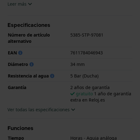
Leer más
El reloj es resistente al agua hasta 5 ATM. Esto
significa que el reloj es adecuado para la ducha. El
Especificaciones
reloj viene con 2 años de garantía.
Número de artículo
5385-STP-97081
.
alternativo
EAN
7611784046943
Diámetro
34 mm
Resistencia al agua
5 Bar (Ducha)
Garantía
2 años de garantía
gratuito
1 año de garantía
extra en Reloj.es
Ver todas las especificaciones
Funciones
Tiempo
Horas - Aguja análoga