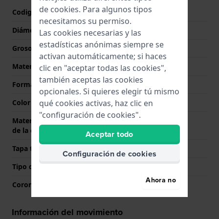
de
cookies
. Para algunos tipos
Codigo de caja
5385
necesitamos su permiso.
Diámetro
34 mm
Las cookies necesarias y las
estadísticas anónimas siempre se
Grosor de la caja
7 mm
activan automáticamente; si haces
Material
Acero inoxidable
clic en "aceptar todas las cookies",
también aceptas las cookies
Forma del reloj
Redondo
opcionales. Si quieres elegir tú mismo
qué cookies activas, haz clic en
Color de la caja
Bicolor
"configuración de cookies".
Material de la parte trasera
Acero inoxidable
de la caja
Aceptar todo
Tapa trasera
Tapa de presión
Configuración de cookies
Tipo de cristal
Zafiro
Ahora no
Corona
Corona tipo pull
Información del movimiento