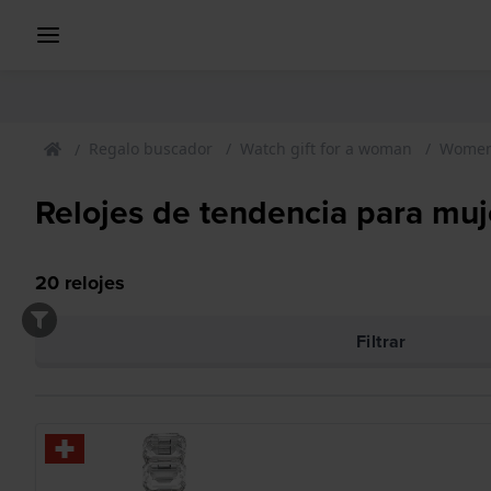
Regalo buscador
Watch gift for a woman
Womens
Relojes de tendencia para muj
20
relojes
Filtrar