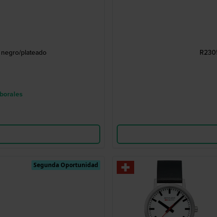
 negro/plateado
R2305
aborales
Segunda Oportunidad