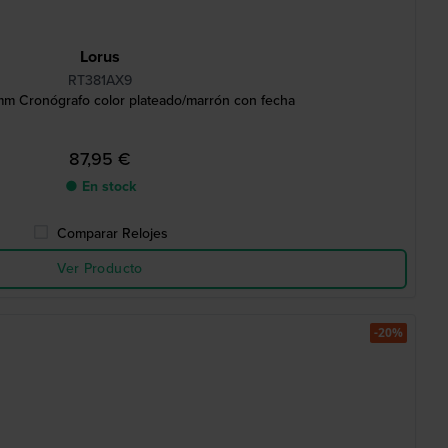
Lorus
RT381AX9
m Cronógrafo color plateado/marrón con fecha
87,95 €
● En stock
Comparar Relojes
Ver Producto
-20%