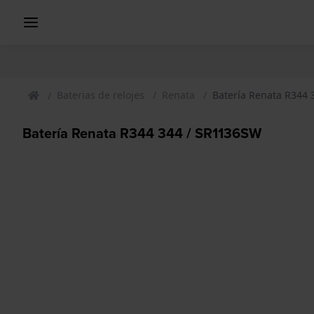
Baterias de relojes
Renata
Batería Renata R344
Batería Renata R344 344 / SR1136SW