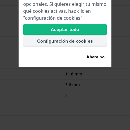
opcionales. Si quieres elegir tú mismo
qué cookies activas, haz clic en
"configuración de cookies".
Aceptar todo
Renata
Configuración de cookies
344 / SR1136SW
1.55
Ahora no
105.00
11.6 mm
3.6 mm
2