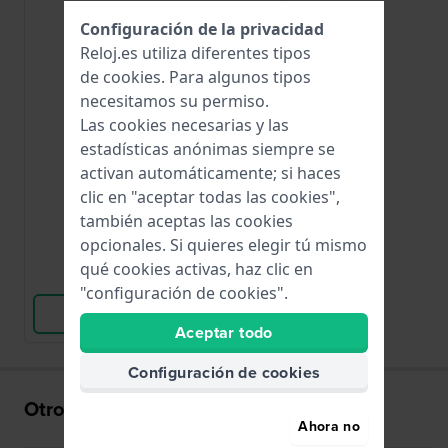
Configuración de la privacidad
Reloj.es utiliza diferentes tipos
de
cookies
. Para algunos tipos
necesitamos su permiso.
Renata
Las cookies necesarias y las
R386
386 / SR43P / AG12
estadísticas anónimas siempre se
activan automáticamente; si haces
clic en "aceptar todas las cookies",
8,00 €
también aceptas las cookies
● En stock
opcionales. Si quieres elegir tú mismo
qué cookies activas, haz clic en
Comparar Relojes
"configuración de cookies".
Ver Producto
Aceptar todo
Configuración de cookies
Otros también han comprado
Ahora no