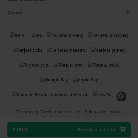
Cómo
Términos y Condiciones de Uso
Política de cookies
Declaración de privacidad
8,00 €
Añadir al carrito
Una tienda web
Holland Watch Group B.V.