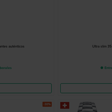
antes auténticos
Ultra slim 3
aborales
● Entre
-30%