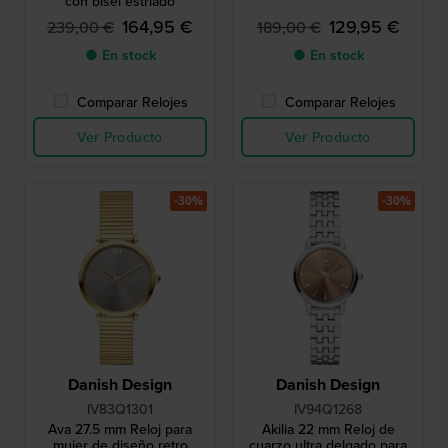
con bisel estriado
164,95 €
129,95 €
239,00 €
189,00 €
● En stock
● En stock
Comparar Relojes
Comparar Relojes
Ver Producto
Ver Producto
-30%
-30%
Danish Design
Danish Design
IV83Q1301
IV94Q1268
Ava 27.5 mm Reloj para
Akilia 22 mm Reloj de
mujer de diseño retro
cuarzo ultra delgado para