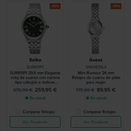
-30%
-50%
Seiko
Guess
SUR611P1
GW0839L4
SUR611P1 29.6 mm Elegante
Mini Rumour 26 mm
reloj de cuarzo con corona
Relojes de cuarzo de plata
tipo cabujón e índices
para mujer
romanos
259,95 €
89,95 €
370,00 €
179,00 €
● En stock
● En stock
Comparar Relojes
Comparar Relojes
Ver Producto
Ver Producto