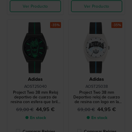
Ver Producto
Ver Producto
-35%
-35%
Adidas
Adidas
AOST25040
AOST25038
Project Two 38 mm Reloj
Project Two 38 mm
deportivo de cuarzo de
Deportivo reloj de cuarzo
resina con esfera que brilla
de resina con logo en la
en la oscuridad
esfera
44,95 €
44,95 €
69,00 €
69,00 €
● En stock
● En stock
Comparar Relojes
Comparar Relojes