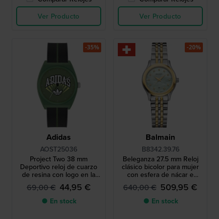
Ver Producto
Ver Producto
-35%
-20%
Adidas
Balmain
AOST25036
B8342.39.76
Project Two 38 mm
Beleganza 27.5 mm Reloj
Deportivo reloj de cuarzo
clásico bicolor para mujer
de resina con logo en la
con esfera de nácar e
esfera
índices de diamante
44,95 €
509,95 €
69,00 €
640,00 €
● En stock
● En stock