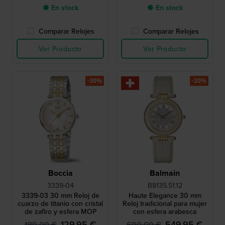
● En stock
● En stock
Comparar Relojes
Comparar Relojes
Ver Producto
Ver Producto
-30%
-20%
Boccia
Balmain
3339-04
B8135.51.12
3339-03 30 mm Reloj de
Haute Elegance 30 mm
cuarzo de titanio con cristal
Reloj tradicional para mujer
de zafiro y esfera MOP
con esfera arabesca
129,95 €
549,95 €
189,00 €
690,00 €