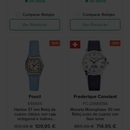
● En stock
● En stock
Comparar Relojes
Comparar Relojes
Ver Producto
Ver Producto
-30%
-20%
Fossil
Frederique Constant
ES5405
FC-206RS1S6
Harlow 27 mm Reloj de
Moneta Moonphase 30 mm
cuarzo clásico con caja
Reloj suizo de cuarzo con
octogonal e índices
fase lunar
romanos
109,95 €
714,95 €
159,00 €
895,00 €