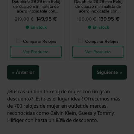
Dauphine 29 29 mm Reloj
Dauphine 29 29 mm Reloj
de cuarzo minimalista de
de cuarzo minimalista de
acero inoxidable con
acero inoxidable con
movimiento suizo
movimiento suizo
149,95 €
139,95 €
219,00 €
199,00 €
● En stock
● En stock
Comparar Relojes
Comparar Relojes
Ver Producto
Ver Producto
« Anterior
Siguiente »
¿Buscas un bonito reloj de mujer con un gran
descuento? ¡Este es el lugar ideal! Ofrecemos más
de 700 relojes de mujer en outlet de marcas
reconocidas como Calvin Klein, Guess y Tommy
Hilfiger con hasta un 80% de descuento.