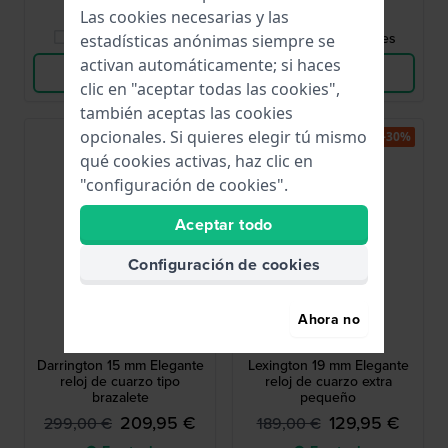
Las cookies necesarias y las
Comparar Relojes
Comparar Relojes
estadísticas anónimas siempre se
activan automáticamente; si haces
Ver Producto
Ver Producto
clic en "aceptar todas las cookies",
también aceptas las cookies
opcionales. Si quieres elegir tú mismo
-30%
-30%
qué cookies activas, haz clic en
"configuración de cookies".
Aceptar todo
Configuración de cookies
Michael Kors
Michael Kors
Ahora no
MK4909
MK4900
Darrington 15 mm Elegante
Lexington 19 mm Elegante
reloj de cuarzo tipo
reloj de cuarzo extra
brazalete
pequeño
209,95 €
129,95 €
299,00 €
189,00 €