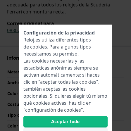
adecuada para todos los relojes de la Scuderia
Ferrari con montura recta.
Correa original para
0830293
Configuración de la privacidad
Reloj.es utiliza diferentes tipos
de
cookies
. Para algunos tipos
necesitamos su permiso.
Información Correa
Las cookies necesarias y las
estadísticas anónimas siempre se
Material correa
Textil y cuero
activan automáticamente; si haces
clic en "aceptar todas las cookies",
Ancho de correa
24 mm
también aceptas las cookies
Color de correa
Azul
opcionales. Si quieres elegir tú mismo
qué cookies activas, haz clic en
Costura de color
Rojo
"configuración de cookies".
Tipo de cierre
Hebilla
Aceptar todo
Color del cierre
Oro rosado